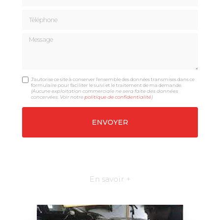
Téléphone
Message
J'autorise ce site à conserver l'ensemble des données transmises dans ce
formulaire pour faciliter le suivi et le traitement de ma demande.
(Aucune exploitation commerciale ne sera faite des données
concervées. Voir notre
politique de confidentialité
)
En savoir +