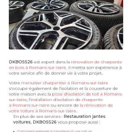
DKBOSS26
est expert dans la
rénovation de charpente
en bois à Romans-sur-Isère
. Il mettra son expérience à
votre service afin de donner vie à votre projet.
Votre
menuisier charpentier à Romans-sur-Isère
s'occupe également de l'isolation et la couverture de
votre maison avec la
pose d'isolation de toit à Romans-
sur-Isère
, l'
installation d'isolation de charpente
à
Romans-sur-Isère
ou encore de
la rénovation de
votre toiture à Romans-sur-Isère
.
En plus de ses services :
Restauration jantes
voitures, DKBOSS26
vous propose aussi :
Comment redresser la carrosserie d'une voiture