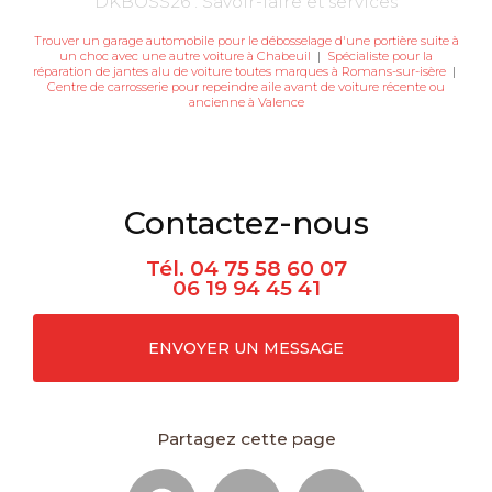
DKBOSS26 : Savoir-faire et services
Trouver un garage automobile pour le débosselage d'une portière suite à
un choc avec une autre voiture à Chabeuil
|
Spécialiste pour la
réparation de jantes alu de voiture toutes marques à Romans-sur-isère
|
Centre de carrosserie pour repeindre aile avant de voiture récente ou
ancienne à Valence
Contactez-nous
Tél.
04 75 58 60 07
06 19 94 45 41
ENVOYER UN MESSAGE
Partagez cette page
Facebook
X
Email