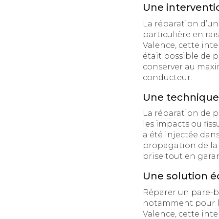
Une interventi
La réparation d’u
particulière en rai
Valence, cette inte
était possible de 
conserver au maxim
conducteur.
Une technique 
La réparation de p
les impacts ou fiss
a été injectée dan
propagation de la 
brise tout en gara
Une solution 
Réparer un pare-br
notamment pour les
Valence, cette int