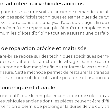
on adaptée aux véhicules anciens
n pare-brise sur une voiture ancienne demande une a
son des spécificités techniques et esthétiques de ce ty
rvention a consisté à analyser l’état du vitrage afin de 
procéder à une réparation plutôt qu’à un remplacement
um les pièces d’origine tout en assurant une parfaite
de réparation précise et maîtrisée
are-brise repose sur des techniques spécifiques perme
ures sans altérer la structure du vitrage. Dans ce cas,
s la zone endommagée afin de renforcer le verre et d’év
fissure. Cette méthode permet de restaurer la transp
ntissant une solidité suffisante pour une utilisation q
économique et durable
ise plutôt que le remplacer constitue une solution 
 véhicules anciens dont les pièces peuvent être diffic
ervention a permis de prolonger la durée de vie du vit