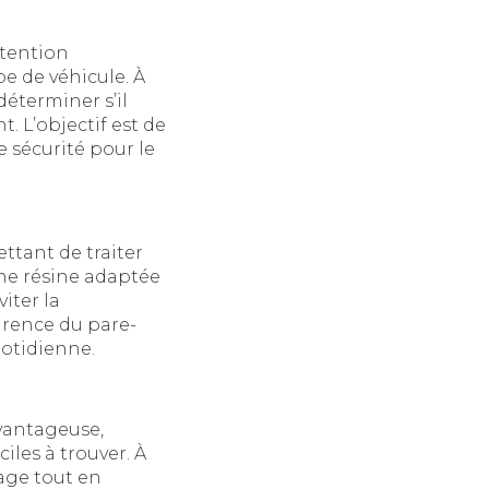
ttention
pe de véhicule. À
déterminer s’il
. L’objectif est de
 sécurité pour le
ttant de traiter
 une résine adaptée
iter la
arence du pare-
uotidienne.
avantageuse,
iles à trouver. À
rage tout en