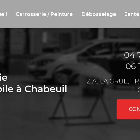
eil
Carrosserie / Peinture
Débosselage
Jante
04 
06 
Z.A. LA GRUE, 1
CON