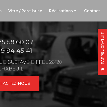
s
Vitre / Pare-brise
Réalisations
Contact
Carrosserie et peinture
Jante et débosselage
RAPPEL GRATUIT
75 58 60 07
Vitre et pare-brise
19 94 45 41
 RUE GUSTAVE EIFFEL 26120
CHABEUIL
TACTEZ-NOUS