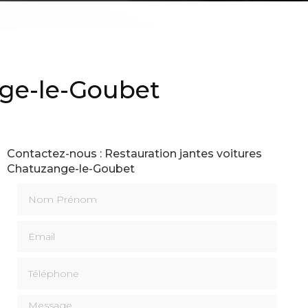
nge-le-Goubet
Contactez-nous : Restauration jantes voitures
Chatuzange-le-Goubet
Nom Prénom
Email
Téléphone
Message