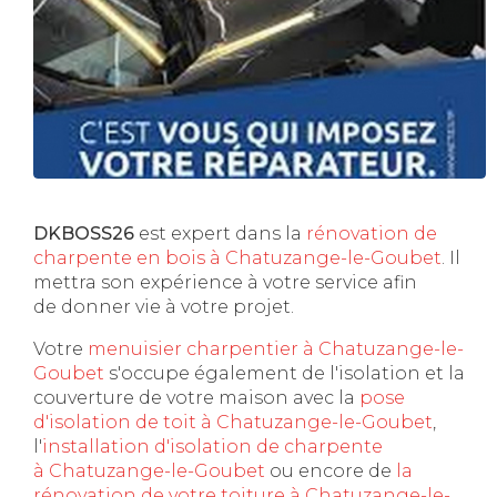
DKBOSS26
est expert dans la
rénovation de
charpente en bois à Chatuzange-le-Goubet
. Il
mettra son expérience à votre service afin
de donner vie à votre projet.
Votre
menuisier charpentier à Chatuzange-le-
Goubet
s'occupe également de l'isolation et la
couverture de votre maison avec la
pose
d'isolation de toit à Chatuzange-le-Goubet
,
l'
installation d'isolation de charpente
à
Chatuzange-le-Goubet
ou encore de
la
rénovation de votre toiture à Chatuzange-le-