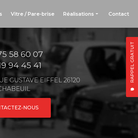
s
Vitre / Pare-brise
Réalisations
Contact
Carrosserie et peinture
Jante et débosselage
RAPPEL GRATUIT
75 58 60 07
Vitre et pare-brise
19 94 45 41
 RUE GUSTAVE EIFFEL 26120
CHABEUIL
TACTEZ-NOUS