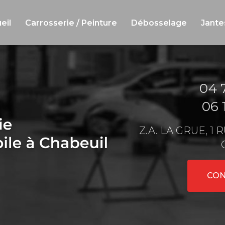
eil
Carrosserie / Peinture
Débosselage
Jante
04 
06 
Z.A. LA GRUE, 1
CON