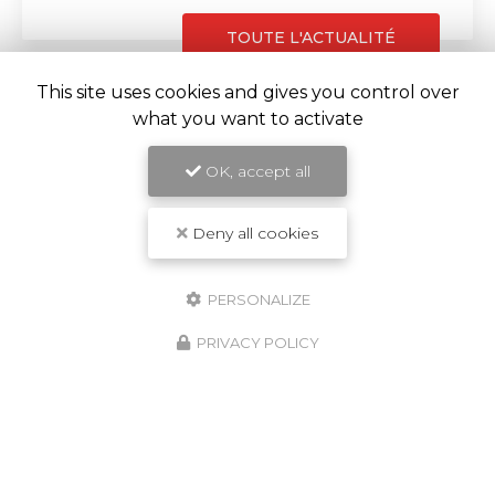
TOUTE L'ACTUALITÉ
This site uses cookies and gives you control over
what you want to activate
OK, accept all
Deny all cookies
PERSONALIZE
Centre de carrosserie & peinture automobile à
PRIVACY POLICY
Chabeuil
Z.A. la Grue, 1 Rue Gustave Eiffel
26120 CHABEUIL
04 75 58 60 07
06 19 94 45 41