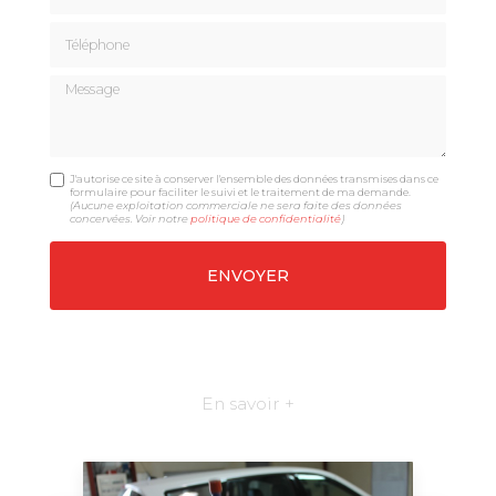
Téléphone
Message
J'autorise ce site à conserver l'ensemble des données transmises dans ce
formulaire pour faciliter le suivi et le traitement de ma demande.
(Aucune exploitation commerciale ne sera faite des données
concervées. Voir notre
politique de confidentialité
)
En savoir +