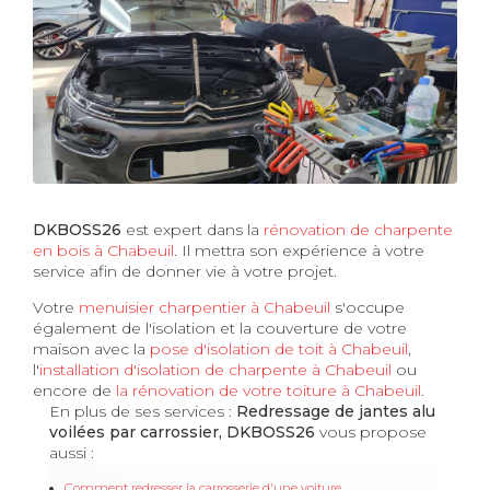
DKBOSS26
est expert dans la
rénovation de charpente
en bois à Chabeuil
. Il mettra son expérience à votre
service afin de donner vie à votre projet.
Votre
menuisier charpentier à Chabeuil
s'occupe
également de l'isolation et la couverture de votre
maison avec la
pose d'isolation de toit à Chabeuil
,
l'
installation d'isolation de charpente à
Chabeuil
ou
encore de
la rénovation de votre toiture à Chabeuil
.
En plus de ses services :
Redressage de jantes alu
voilées par carrossier, DKBOSS26
vous propose
aussi :
Comment redresser la carrosserie d'une voiture