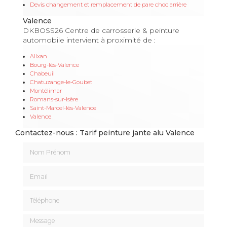
Devis changement et remplacement de pare choc arrière
Valence
DKBOSS26 Centre de carrosserie & peinture
automobile intervient à proximité de :
Alixan
Bourg-lès-Valence
Chabeuil
Chatuzange-le-Goubet
Montélimar
Romans-sur-Isère
Saint-Marcel-lès-Valence
Valence
Contactez-nous : Tarif peinture jante alu Valence
Nom Prénom
Email
Téléphone
Message