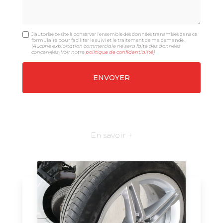
J'autorise ce site à conserver l'ensemble des données transmises dans ce
formulaire pour faciliter le suivi et le traitement de ma demande.
(Aucune exploitation commerciale ne sera faite des données
concervées. Voir notre
politique de confidentialité
)
En savoir +