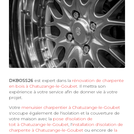
DKBOSS26
est expert dans la
rénovation de charpente
en bois à Chatuzange-le-Goubet
. Il mettra son
expérience à votre service afin de donner vie à votre
projet.
Votre
menuisier charpentier à Chatuzange-le-Goubet
s'occupe également de l'isolation et la couverture de
votre maison avec la
pose d'isolation de
toit à Chatuzange-le-Goubet
, l'
installation d'isolation de
charpente à
Chatuzange-le-Goubet
ou encore de
la