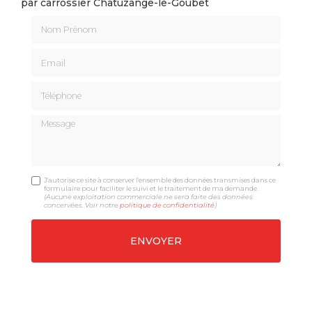
par carrossier Chatuzange-le-Goubet
Nom Prénom
Email
Téléphone
Message
J'autorise ce site à conserver l'ensemble des données transmises dans ce
formulaire pour faciliter le suivi et le traitement de ma demande.
(Aucune exploitation commerciale ne sera faite des données
concervées. Voir notre
politique de confidentialité
)