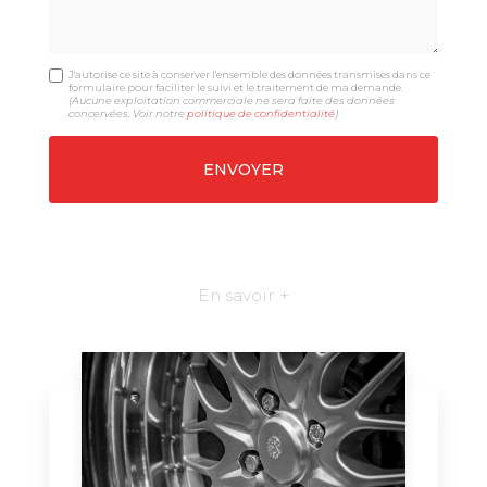
J'autorise ce site à conserver l'ensemble des données transmises dans ce
formulaire pour faciliter le suivi et le traitement de ma demande.
(Aucune exploitation commerciale ne sera faite des données
concervées. Voir notre
politique de confidentialité
)
En savoir +