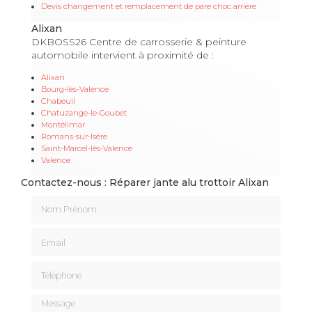
Devis changement et remplacement de pare choc arrière
Alixan
DKBOSS26 Centre de carrosserie & peinture
automobile intervient à proximité de :
Alixan
Bourg-lès-Valence
Chabeuil
Chatuzange-le-Goubet
Montélimar
Romans-sur-Isère
Saint-Marcel-lès-Valence
Valence
Contactez-nous : Réparer jante alu trottoir Alixan
Nom Prénom
Email
Téléphone
Message