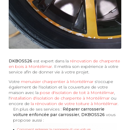
DKBOSS26
est expert dans la
rénovation de charpente
en bois à Montélimar
. Il mettra son expérience à votre
service afin de donner vie à votre projet.
Votre
menuisier charpentier à Montélimar
s'occupe
également de l'isolation et la couverture de votre
maison avec la
pose d'isolation de toit à Montélimar
,
l'
installation d'isolation de charpente à
Montélimar
ou
encore de
la rénovation de votre toiture à Montélimar
.
En plus de ses services :
Réparer carrosserie
voiture enfoncée par carrossier, DKBOSS26
vous
propose aussi :
Comment redresser la carrosserie d'une voiture