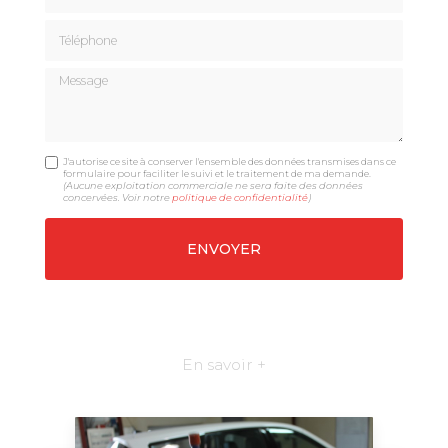
Téléphone
Message
J'autorise ce site à conserver l'ensemble des données transmises dans ce
formulaire pour faciliter le suivi et le traitement de ma demande.
(Aucune exploitation commerciale ne sera faite des données
concervées. Voir notre
politique de confidentialité
)
En savoir +