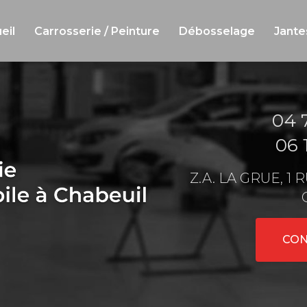
eil
Carrosserie / Peinture
Débosselage
Jante
04 
06 
Z.A. LA GRUE, 1
CON