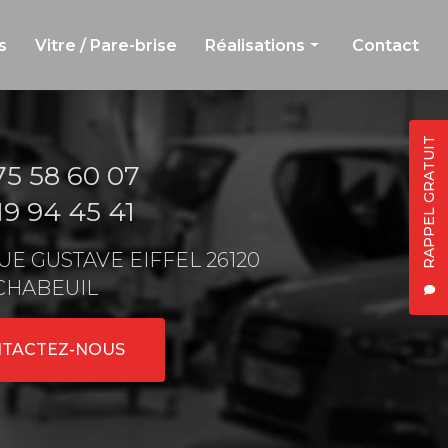
s
Vitre / Pare-brise
Réalisations
Contact
Carrosserie et peinture
Jante et débosselage
RAPPEL GRATUIT
75 58 60 07
Vitre et pare-brise
19 94 45 41
 RUE GUSTAVE EIFFEL 26120
CHABEUIL
TACTEZ-NOUS