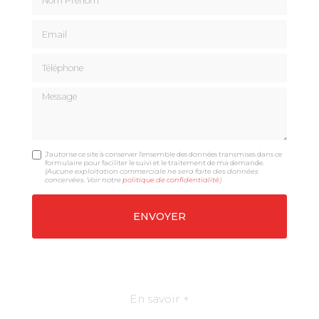
Email
Téléphone
Message
J'autorise ce site à conserver l'ensemble des données transmises dans ce
formulaire pour faciliter le suivi et le traitement de ma demande.
(Aucune exploitation commerciale ne sera faite des données
concervées. Voir notre
politique de confidentialité
)
En savoir +