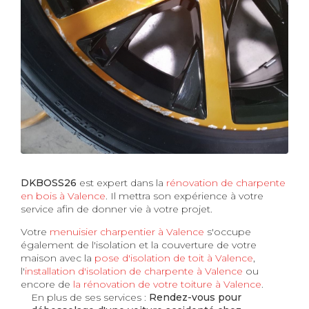
DKBOSS26
est expert dans la
rénovation de charpente
en bois à Valence
. Il mettra son expérience à votre
service afin de donner vie à votre projet.
Votre
menuisier charpentier à Valence
s'occupe
également de l'isolation et la couverture de votre
maison avec la
pose d'isolation de toit à Valence
,
l'
installation d'isolation de charpente à
Valence
ou
encore de
la rénovation de votre toiture à Valence
.
En plus de ses services :
Rendez-vous pour