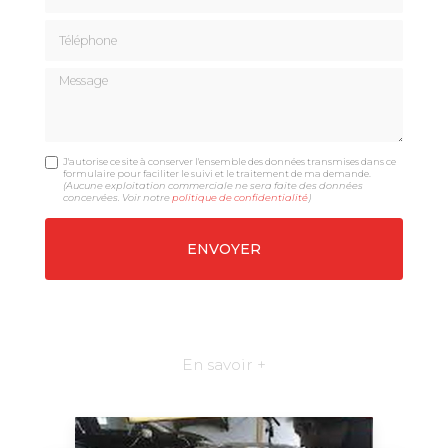
Téléphone
Message
J'autorise ce site à conserver l'ensemble des données transmises dans ce
formulaire pour faciliter le suivi et le traitement de ma demande.
(Aucune exploitation commerciale ne sera faite des données
concervées. Voir notre
politique de confidentialité
)
En savoir +