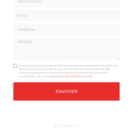
Email
Téléphone
Message
J'autorise ce site à conserver l'ensemble des données transmises dans ce
formulaire pour faciliter le suivi et le traitement de ma demande.
(Aucune exploitation commerciale ne sera faite des données
concervées. Voir notre
politique de confidentialité
)
En savoir +