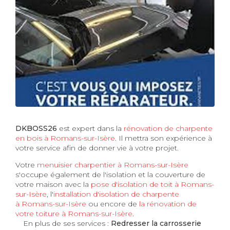
DKBOSS26
est expert dans la
rénovation de charpente
en bois à Romans-sur-Isère
. Il mettra son expérience à
votre service afin de donner vie à votre projet.
Votre
menuisier charpentier à Romans-sur-Isère
s'occupe également de l'isolation et la couverture de
votre maison avec la
pose d'isolation de toit à Romans-
sur-Isère
, l'
installation d'isolation de charpente
à
Romans-sur-Isère
ou encore de
la rénovation de
votre toiture à Romans-sur-Isère
.
En plus de ses services :
Redresser la carrosserie