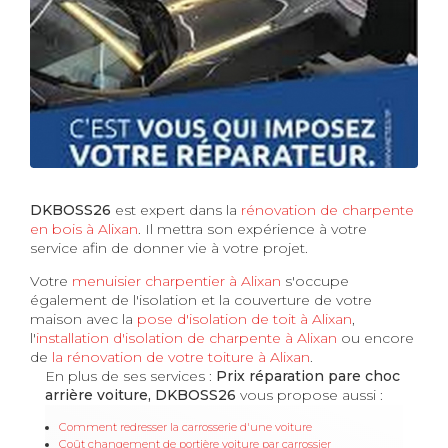
DKBOSS26
est expert dans la
rénovation de charpente
en bois à Alixan
. Il mettra son expérience à votre
service afin de donner vie à votre projet.
Votre
menuisier charpentier à Alixan
s'occupe
également de l'isolation et la couverture de votre
maison avec la
pose d'isolation de toit à Alixan
,
l'
installation d'isolation de charpente à
Alixan
ou encore
de
la rénovation de votre toiture à Alixan
.
En plus de ses services :
Prix réparation pare choc
arrière voiture, DKBOSS26
vous propose aussi :
Comment redresser la carrosserie d'une voiture
Coût changement de portière voiture par carrossier