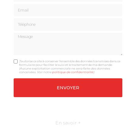
Email
Téléphone
Message
J'autorise ce site à conserver l'ensemble des données transmises dans ce
formulaire pour faciliter le suivi et le traitement de ma demande.
(Aucune exploitation commerciale ne sera faite des données
concervées. Voir notre
politique de confidentialité
)
En savoir +