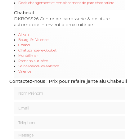
Devis changement et remplacement de pare choc arrière
Chabeuil
DKBOSS26 Centre de carrosserie & peinture
automobile intervient à proximité de :
Alixan
Bourg-lès-Valence
Chabeuil
Chatuzange-le-Goubet
Montélimar
Romans-sur-Isère
Saint-Marcel-lès-Valence
Valence
Contactez-nous : Prix pour refaire jante alu Chabeuil
Nom Prénom
Email
Téléphone
Message