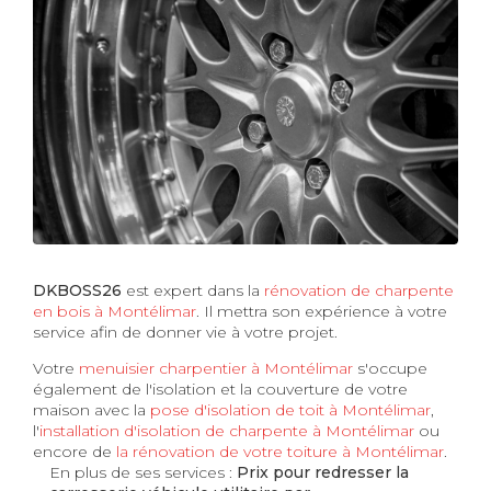
DKBOSS26
est expert dans la
rénovation de charpente
en bois à Montélimar
. Il mettra son expérience à votre
service afin de donner vie à votre projet.
Votre
menuisier charpentier à Montélimar
s'occupe
également de l'isolation et la couverture de votre
maison avec la
pose d'isolation de toit à Montélimar
,
l'
installation d'isolation de charpente à
Montélimar
ou
encore de
la rénovation de votre toiture à Montélimar
.
En plus de ses services :
Prix pour redresser la