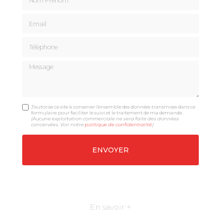
Email
Téléphone
Message
J'autorise ce site à conserver l'ensemble des données transmises dans ce
formulaire pour faciliter le suivi et le traitement de ma demande.
(Aucune exploitation commerciale ne sera faite des données
concervées. Voir notre
politique de confidentialité
)
En savoir +