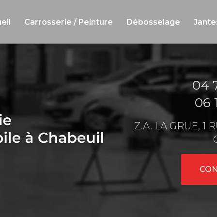
eil
Carrosserie / Peinture
Débosselage
Jante
04 
06 
Z.A. LA GRUE, 1
CON