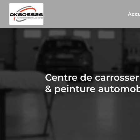
Navigation principale
Aller
au
Accu
contenu
principal