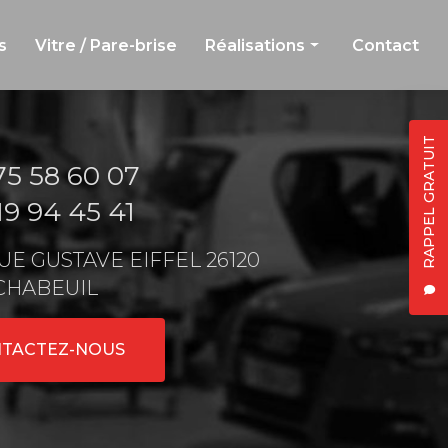
s
Vitre / Pare-brise
Réalisations
Contact
Carrosserie et peinture
Jante et débosselage
RAPPEL GRATUIT
75 58 60 07
Vitre et pare-brise
19 94 45 41
 RUE GUSTAVE EIFFEL 26120
CHABEUIL
TACTEZ-NOUS