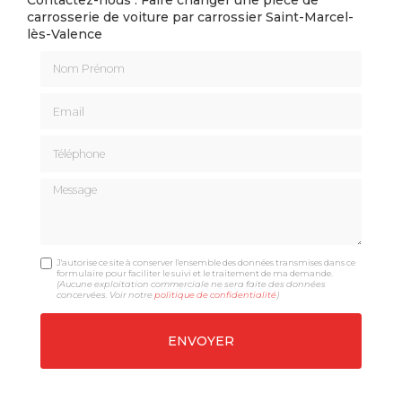
Contactez-nous : Faire changer une pièce de
carrosserie de voiture par carrossier Saint-Marcel-
lès-Valence
Nom Prénom
Email
Téléphone
Message
J'autorise ce site à conserver l'ensemble des données transmises dans ce
formulaire pour faciliter le suivi et le traitement de ma demande.
(Aucune exploitation commerciale ne sera faite des données
concervées. Voir notre
politique de confidentialité
)