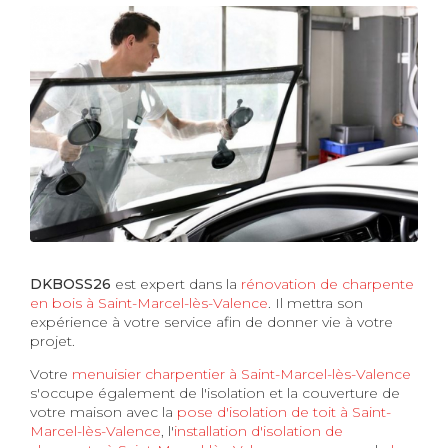
DKBOSS26
est expert dans la
rénovation de charpente
en bois à Saint-Marcel-lès-Valence
. Il mettra son
expérience à votre service afin de donner vie à votre
projet.
Votre
menuisier charpentier à Saint-Marcel-lès-Valence
s'occupe également de l'isolation et la couverture de
votre maison avec la
pose d'isolation de toit à Saint-
Marcel-lès-Valence
, l'
installation d'isolation de