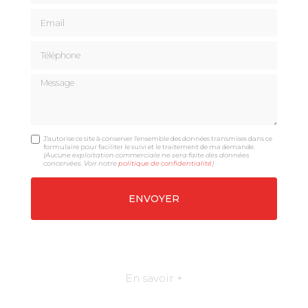
Email
Téléphone
Message
J'autorise ce site à conserver l'ensemble des données transmises dans ce
formulaire pour faciliter le suivi et le traitement de ma demande.
(Aucune exploitation commerciale ne sera faite des données
concervées. Voir notre
politique de confidentialité
)
En savoir +