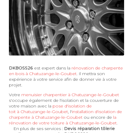
DKBOSS26
est expert dans la
rénovation de charpente
en bois à Chatuzange-le-Goubet
. Il mettra son
expérience à votre service afin de donner vie à votre
projet.
Votre
menuisier charpentier à Chatuzange-le-Goubet
s'occupe également de l'isolation et la couverture de
votre maison avec la
pose d'isolation de
toit à Chatuzange-le-Goubet
, l'
installation d'isolation de
charpente à
Chatuzange-le-Goubet
ou encore de
la
rénovation de votre toiture à Chatuzange-le-Goubet
.
En plus de ses services :
Devis réparation tôlerie