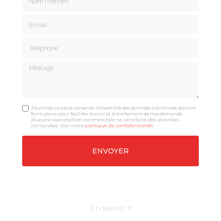
Email
Téléphone
Message
J'autorise ce site à conserver l'ensemble des données transmises dans ce
formulaire pour faciliter le suivi et le traitement de ma demande.
(Aucune exploitation commerciale ne sera faite des données
concervées. Voir notre
politique de confidentialité
)
En savoir +