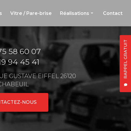
s
Vitre / Pare-brise
Réalisations
Contact
Carrosserie et peinture
Jante et débosselage
RAPPEL GRATUIT
75 58 60 07
Vitre et pare-brise
19 94 45 41
 RUE GUSTAVE EIFFEL 26120
CHABEUIL
TACTEZ-NOUS