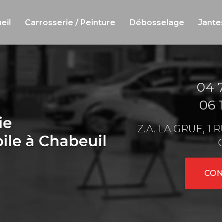
eil
Carrosserie / Peinture
Débosselage
Jante
04 
06 
Z.A. LA GRUE, 1
CON