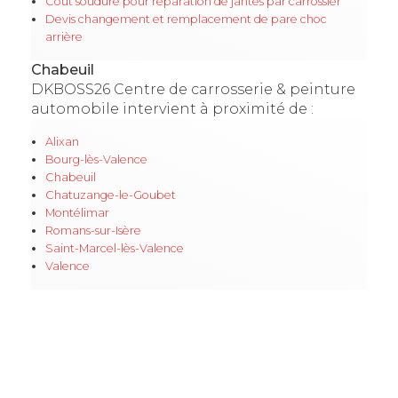
Coût soudure pour réparation de jantes par carrossier
Devis changement et remplacement de pare choc
arrière
Chabeuil
DKBOSS26 Centre de carrosserie & peinture
automobile intervient à proximité de :
Alixan
Bourg-lès-Valence
Chabeuil
Chatuzange-le-Goubet
Montélimar
Romans-sur-Isère
Saint-Marcel-lès-Valence
Valence