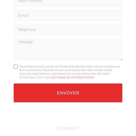
Email
Téléphone
Message
J'autorise ce site à conserver l'ensemble des données transmises dans ce
formulaire pour faciliter le suivi et le traitement de ma demande.
(Aucune exploitation commerciale ne sera faite des données
concervées. Voir notre
politique de confidentialité
)
En savoir +