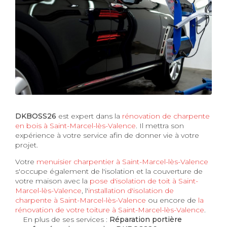
DKBOSS26
est expert dans la
rénovation de charpente
en bois à Saint-Marcel-lès-Valence
. Il mettra son
expérience à votre service afin de donner vie à votre
projet.
Votre
menuisier charpentier à Saint-Marcel-lès-Valence
s'occupe également de l'isolation et la couverture de
votre maison avec la
pose d'isolation de toit à Saint-
Marcel-lès-Valence
, l'
installation d'isolation de
charpente à
Saint-Marcel-lès-Valence
ou encore de
la
rénovation de votre toiture à Saint-Marcel-lès-Valence
.
En plus de ses services :
Réparation portière