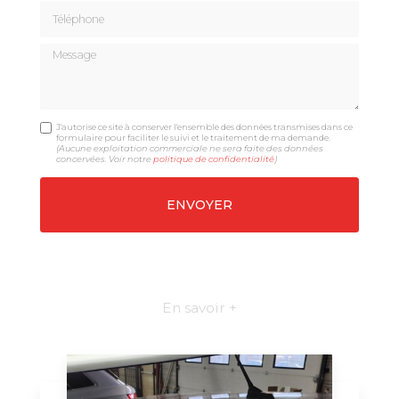
Téléphone
Message
J'autorise ce site à conserver l'ensemble des données transmises dans ce
formulaire pour faciliter le suivi et le traitement de ma demande.
(Aucune exploitation commerciale ne sera faite des données
concervées. Voir notre
politique de confidentialité
)
En savoir +