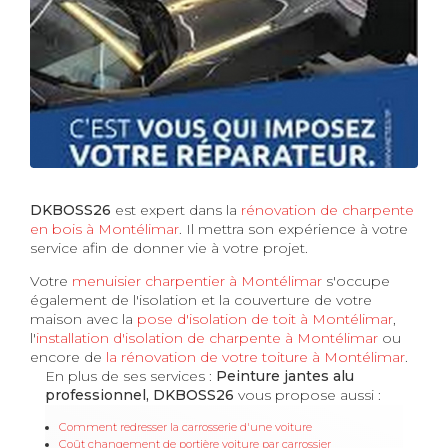
DKBOSS26
est expert dans la
rénovation de charpente
en bois à Montélimar
. Il mettra son expérience à votre
service afin de donner vie à votre projet.
Votre
menuisier charpentier à Montélimar
s'occupe
également de l'isolation et la couverture de votre
maison avec la
pose d'isolation de toit à Montélimar
,
l'
installation d'isolation de charpente à
Montélimar
ou
encore de
la rénovation de votre toiture à Montélimar
.
En plus de ses services :
Peinture jantes alu
professionnel, DKBOSS26
vous propose aussi :
Comment redresser la carrosserie d'une voiture
Coût changement de portière voiture par carrossier