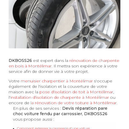
DKBOSS26
est expert dans la
rénovation de charpente
en bois à Montélimar
. Il mettra son expérience à votre
service afin de donner vie à votre projet.
Votre
menuisier charpentier à Montélimar
s'occupe
également de l'isolation et la couverture de votre
maison avec la
pose d'isolation de toit à Montélimar
,
l'
installation d'isolation de charpente à
Montélimar
ou
encore de
la rénovation de votre toiture à Montélimar
.
En plus de ses services :
Devis réparation pare
choc voiture fendu par carrossier, DKBOSS26
vous propose aussi :
Comment redresser la carrosserie d'une voiture