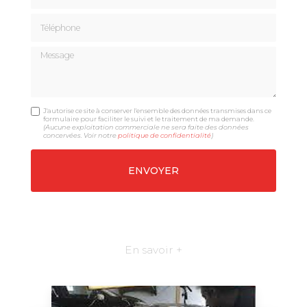
Téléphone
Message
J'autorise ce site à conserver l'ensemble des données transmises dans ce
formulaire pour faciliter le suivi et le traitement de ma demande.
(Aucune exploitation commerciale ne sera faite des données
concervées. Voir notre
politique de confidentialité
)
En savoir +